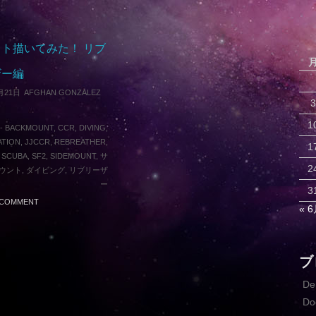
ト描いてみた！ リブ
ザー編
月21日
AFGHAN GONZALEZ
3
1
-
BACKMOUNT
,
CCR
,
DIVING
,
ATION
,
JJCCR
,
REBREATHER
,
1
,
SCUBA
,
SF2
,
SIDEMOUNT
,
サ
2
ウント
,
ダイビング
,
リブリーザ
ー
3
A COMMENT
« 
ブ
D
Do