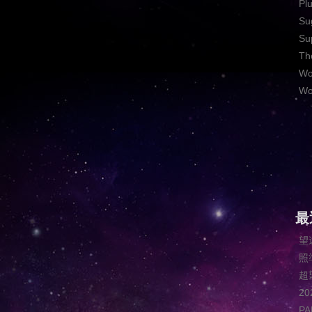
Pl
Su
Su
Th
Wo
Wo
最
望
照
超
2
P