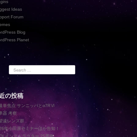
ugins
ggest Ideas
pport Forum
emes
rdPress Blog
rdPress Planet
近の投稿
遠単焦点 サンニッパとα7RⅥ
準器 考察
望遠レンズ群
026年小田原セミナーほか告知！
ADI インストラクター 25周年