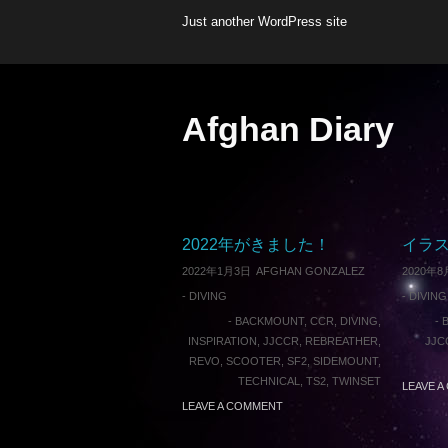
Just another WordPress site
Afghan Diary
2022年がきました！
イラス
2022年1月3日
AFGHAN GONZALEZ
2020年8
-
DIVING
-
DIVING
-
BACKMOUNT
,
CCR
,
DIVING
,
-
INSPIRATION
,
JJCCR
,
REBREATHER
,
JJC
REVO
,
SCOOTER
,
SF2
,
SIDEMOUNT
,
TECHNICAL
,
TS2
,
TWINSET
LEAVE 
LEAVE A COMMENT