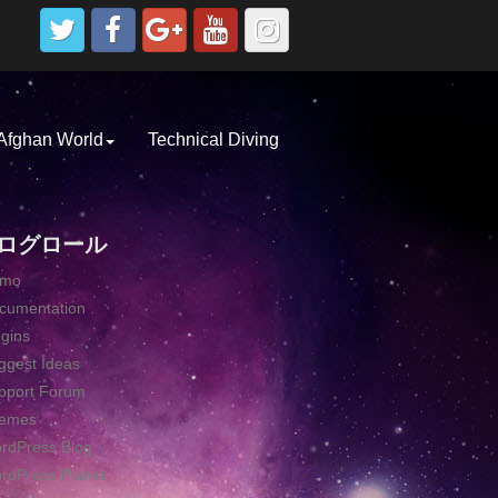
Afghan World
Technical Diving
ログロール
emo
cumentation
ugins
ggest Ideas
pport Forum
emes
rdPress Blog
rdPress Planet