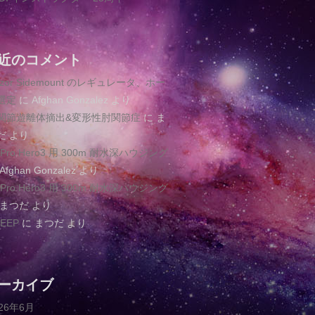
近のコメント
azor Sidemount のレギュレータ、ホー
選定
に
Afghan Gonzalez
より
関節遊離体摘出&変形性肘関節症
に
ま
だ
より
oPro Hero3 用 300m 耐水深ハウジング
Afghan Gonzalez
より
oPro Hero3 用 300m 耐水深ハウジング
まつだ
より
EEP
に
まつだ
より
ーカイブ
026年6月