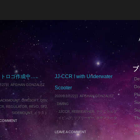
ブ
トロゴ作成中…..
JJ-CCR ! with Underwater
D
月27日
AFGHAN GONZALEZ
Do
Scooter
Pl
2020年3月22日
AFGHAN GONZALEZ
BACKMOUNT
,
DIVESOFT
,
DSV
,
Su
-
DIVING
CR
,
REGULATOR
,
REVO
,
SF2
,
Su
-
JJCCR
,
REBREATHER
,
テクニカルダ
SIDEMOUNT
,
イラスト
Th
イビング
,
リブリーザー
,
水中スクータ
A COMMENT
ー
Wo
LEAVE A COMMENT
Wo