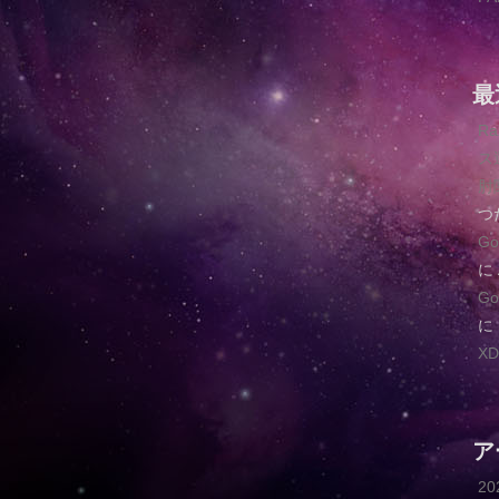
最
R
ス
肘
つ
G
に
G
に
XD
ア
2