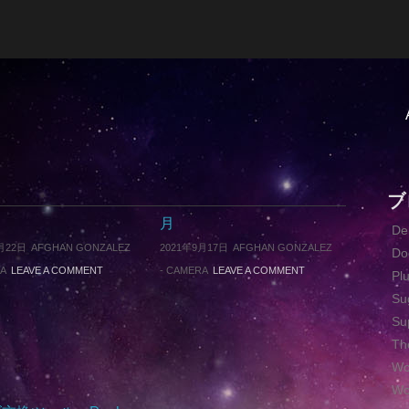
ブ
！
月
D
月22日
AFGHAN GONZALEZ
2021年9月17日
AFGHAN GONZALEZ
Do
A
LEAVE A COMMENT
-
CAMERA
LEAVE A COMMENT
Pl
Su
Su
Th
Wo
Wo