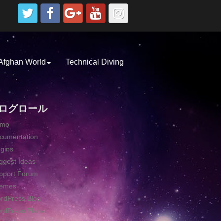
Afghan World
Technical Diving
ログロール
emo
cumentation
ugins
ggest Ideas
pport Forum
emes
rdPress Blog
rdPress Planet