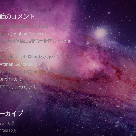
近のコメント
azor Sidemount のレギュレータ、ホー
選定
に
Afghan Gonzalez
より
関節遊離体摘出&変形性肘関節症
に
ま
だ
より
oPro Hero3 用 300m 耐水深ハウジング
Afghan Gonzalez
より
oPro Hero3 用 300m 耐水深ハウジング
まつだ
より
EEP
に
まつだ
より
ーカイブ
026年6月
025年12月