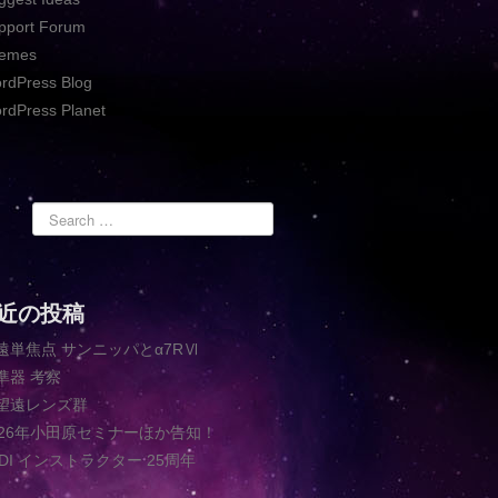
pport Forum
emes
rdPress Blog
rdPress Planet
近の投稿
遠単焦点 サンニッパとα7RⅥ
準器 考察
望遠レンズ群
026年小田原セミナーほか告知！
ADI インストラクター 25周年