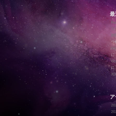
最
R
ス
肘
つ
G
に
G
に
XD
ア
2
2