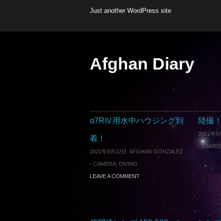
Just another WordPress site
Afghan Diary
α7RⅣ用水中ハウジング到
陸撮
2021年9
着！
-
CAMER
2021年9月22日
AFGHAN GONZALEZ
-
CAMERA
,
DIVING
LEAVE A COMMENT