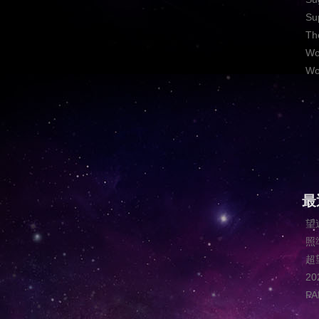
Su
Th
Wo
Wo
最
望
照
超
2
P