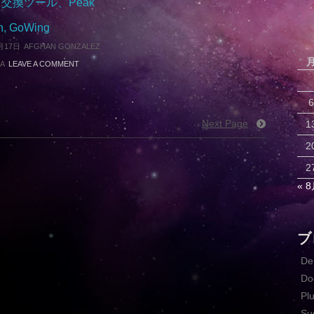
交換ツール、Peak
n, GoWing
月17日
AFGHAN GONZALEZ
A
LEAVE A COMMENT
6
Next Page
1
2
2
« 
ブ
D
Do
Pl
Su