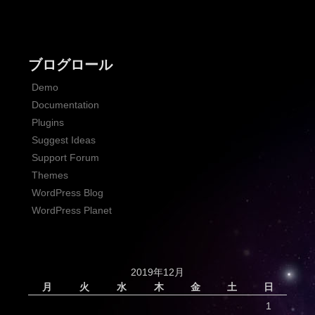
ブログロール
Demo
Documentation
Plugins
Suggest Ideas
Support Forum
Themes
WordPress Blog
WordPress Planet
2019年12月
月
火
水
木
金
土
日
1