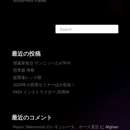
WordPress Planet
最近の投稿
望遠単焦点 サンニッパとα7RⅥ
照準器 考察
超望遠レンズ群
2026年小田原セミナーほか告知！
PADI インストラクター 25周年
最近のコメント
Razor Sidemount のレギュレータ、ホース選定
に
Afghan