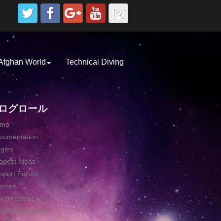
Afghan World
Technical Diving
ログロール
emo
cumentation
ugins
ggest Ideas
pport Forum
emes
rdPress Blog
rdPress Planet