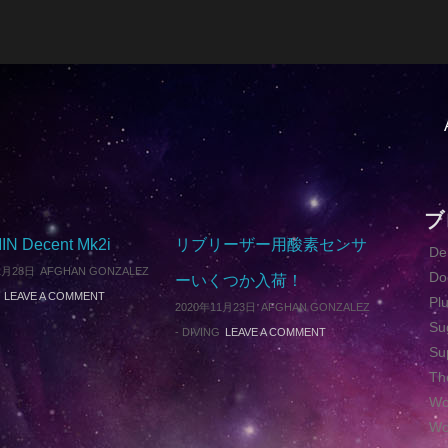
ブ
N Decent Mk2i
リブリーザー用酸素センサ
D
1月28日
AFGHAN GONZALEZ
Do
ーいくつか入荷！
LEAVE A COMMENT
Pl
2020年11月23日
AFGHAN GONZALEZ
Su
-
DIVING
LEAVE A COMMENT
Su
Th
Wo
Wo