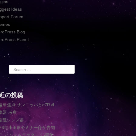
ugins
ggest Ideas
pport Forum
emes
rdPress Blog
rdPress Planet
近の投稿
遠単焦点 サンニッパとα7RⅥ
準器 考察
望遠レンズ群
026年小田原セミナーほか告知！
ADI インストラクター 25周年