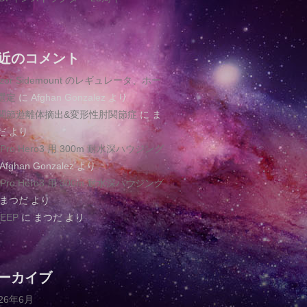
近のコメント
azor Sidemount のレギュレータ、ホー
選定
に
Afghan Gonzalez
より
関節遊離体摘出&変形性肘関節症
に
ま
だ
より
oPro Hero3 用 300m 耐水深ハウジング
Afghan Gonzalez
より
oPro Hero3 用 300m 耐水深ハウジング
まつだ
より
EEP
に
まつだ
より
ーカイブ
026年6月