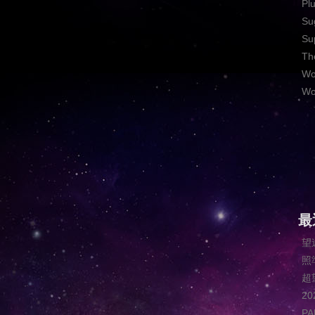
Pl
Su
Su
Th
Wo
Wo
最
望
照
超
2
P