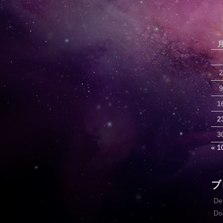
2
9
1
2
3
« 
ブ
D
Do