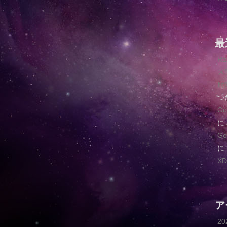
最
R
ス
肘
つ
G
に
G
に
XD
ア
2