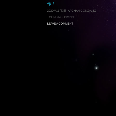
作！
2020年11月3日
AFGHAN GONZALEZ
-
CLIMBING
,
DIVING
LEAVE A COMMENT