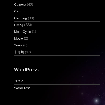
(49)
Camera
(3)
Car
(39)
Climbing
(233)
Diving
(1)
MotorCycle
(2)
Movie
(8)
Snow
(47)
未分類
WordPress
ログイン
WordPress