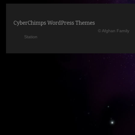
CyberChimps WordPress Themes
© Afghan Family
Station