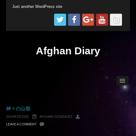
Just another WordPress site
Afghan Diary
Afghan World
Technical Diving
神々の山嶺
2016年3月23日
AFGHAN GONZALEZ
LEAVE A COMMENT