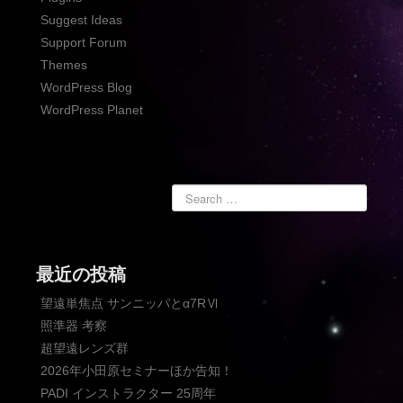
Suggest Ideas
Support Forum
Themes
WordPress Blog
WordPress Planet
最近の投稿
望遠単焦点 サンニッパとα7RⅥ
照準器 考察
超望遠レンズ群
2026年小田原セミナーほか告知！
PADI インストラクター 25周年