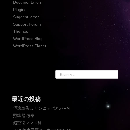
Documentation
Plugins
Suggest Ideas
Support Forum
Themes
WordPress Blog
WordPress Planet
最近の投稿
望遠単焦点 サンニッパとα7RⅥ
照準器 考察
超望遠レンズ群