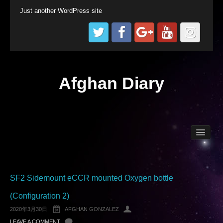
Just another WordPress site
Afghan Diary
Afghan World
Technical Diving
SF2 Sidemount eCCR mounted Oxygen bottle
(Configuration 2)
2020年3月30日
AFGHAN GONZALEZ
LEAVE A COMMENT