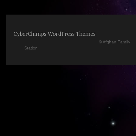
CyberChimps WordPress Themes
© Afghan Family
Station