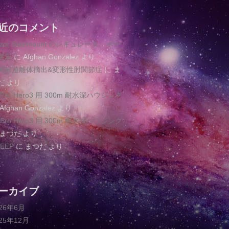
近のコメント
azor Sidemount のレギュレータ、ホー
選定
に
Afghan Gonzalez
より
関節遊離体摘出&変形性肘関節症
に
ま
だ
より
oPro Hero3 用 300m 耐水深ハウジング
Afghan Gonzalez
より
oPro Hero3 用 300m 耐水深ハウジング
まつだ
より
EEP
に
まつだ
より
ーカイブ
026年6月
025年12月