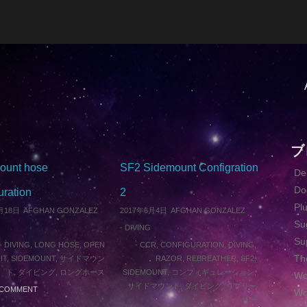
ブ
ount hose
SF2 Sidemount Configration
D
Do
uration
2
Pl
月18日
AFGHAN GONZALEZ
2017年6月4日
AFGHAN GONZALEZ
Su
-
DIVING
Su
-
DIVING
,
LONG HOSE
,
OPEN
-
CCR
,
CONFIGURATION
,
DIVING
,
Th
IT
,
SIDEMOUNT
,
サイドマウン
RAZOR
,
REBREATHER
,
SF2
,
ト
,
ダイビング
,
ロングホース
SIDEMOUNT
,
コンフィギュレーション
,
Wo
サイドマウント
,
ダイビング
,
リブリー
A COMMENT
Wo
ザー