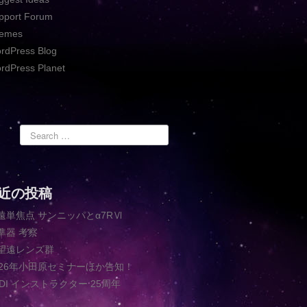
pport Forum
emes
rdPress Blog
rdPress Planet
近の投稿
遠単焦点 サンニッパとα7RⅥ
準器 考察
望遠レンズ群
026年小田原セミナーほか告知！
ADI インストラクター 25周年