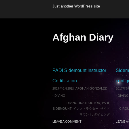
Just another WordPress site
Afghan Diary
PADI Sidemount Instructor
Sidem
Certification
config
2017年6月29日
AFGHAN GONZALEZ
2017年6
-
DIVING
-
DIVING
-
DIVING
,
INSTRUCTOR
,
PADI
,
SIDEMOUNT
,
インストラクター
,
サイド
CIRCU
マウント
,
ダイビング
LEAVE A COMMENT
LEAVE 