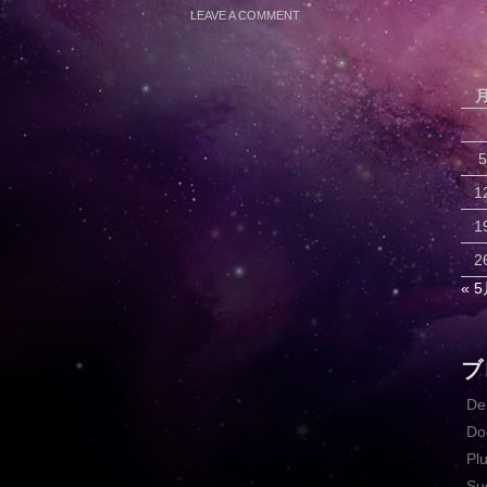
LEAVE A COMMENT
5
1
1
2
« 
ブ
D
Do
Pl
Su