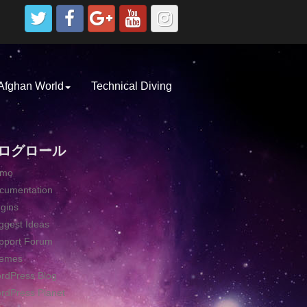
Afghan World
Technical Diving
ログロール
emo
cumentation
ugins
ggest Ideas
pport Forum
emes
rdPress Blog
rdPress Planet