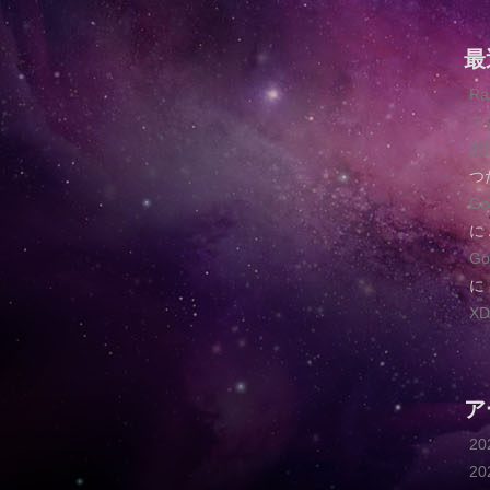
最
R
ス
肘
つ
G
に
G
に
XD
ア
2
2