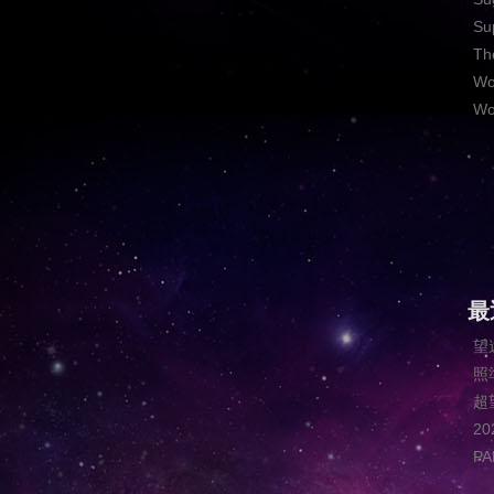
Su
Th
Wo
Wo
最
望
照
超
2
P