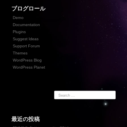
ブログロール
Demo
Documentation
Plugins
Suggest Ideas
Support Forum
Themes
WordPress Blog
WordPress Planet
最近の投稿