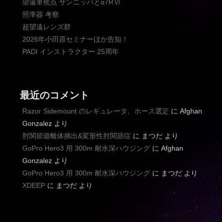
望遠単焦点 サンニッパとα7RⅥ
照準器 考察
超望遠レンズ群
2026年小田原セミナーほか告知！
PADI インストラクター 25周年
最近のコメント
Razor Sidemount のレギュレータ、ホース選定
に
Afghan
Gonzalez
より
肘関節遊離体摘出&変形性肘関節症
に
まつだ
より
GoPro Hero3 用 300m 耐水深ハウジング
に
Afghan
Gonzalez
より
GoPro Hero3 用 300m 耐水深ハウジング
に
まつだ
より
XDEEP
に
まつだ
より