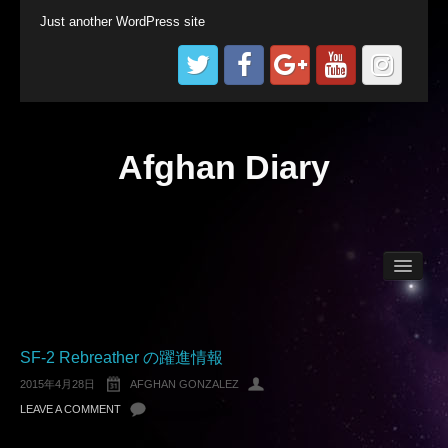
Just another WordPress site
Afghan Diary
Afghan World
Technical Diving
SF-2 Rebreather の躍進情報
2015年4月28日
AFGHAN GONZALEZ
LEAVE A COMMENT