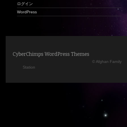
ログイン
WordPress
CyberChimps WordPress Themes
© Afghan Family
Station